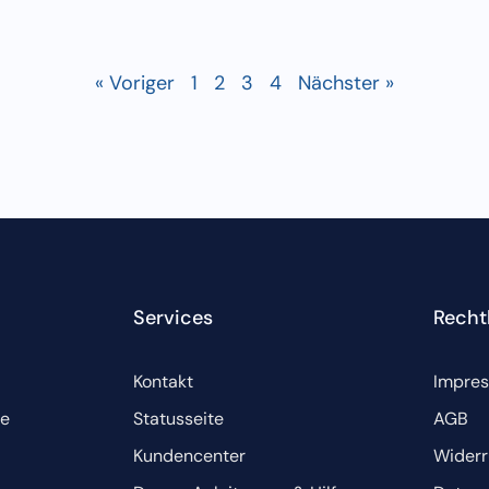
« Voriger
1
2
3
4
Nächster »
Services
Recht
Kontakt
Impre
te
Statusseite
AGB
Kundencenter
Widerr