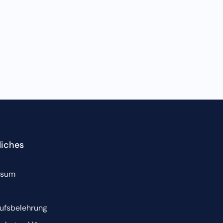
liches
ssum
ufsbelehrung