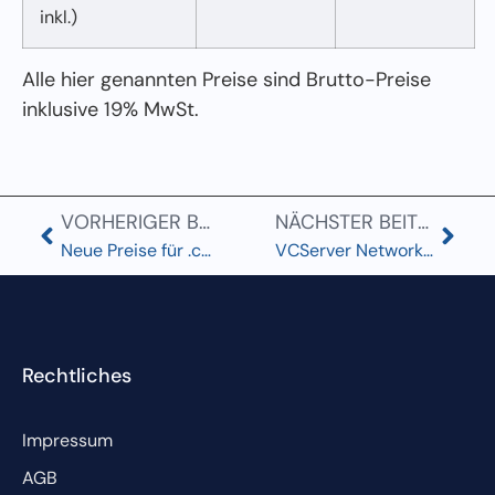
inkl.)
Alle hier genannten Preise sind Brutto-Preise
inklusive 19% MwSt.
VORHERIGER BEITRAG
NÄCHSTER BEITRAG
Neue Preise für .com .net .org .biz .info
VCServer Network gewinnt den Titel Webhoster des Jahres 2024 in der Kategorie Managed-Server
Rechtliches
Impressum
AGB