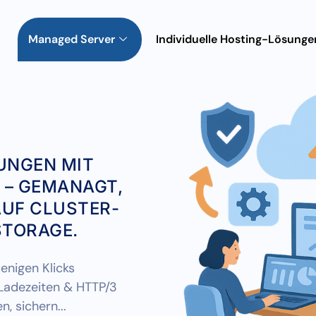
Managed Server
Individuelle Hosting-Lösunge
UNGEN MIT
 – GEMANAGT,
AUF CLUSTER-
STORAGE.
enigen Klicks
 Ladezeiten & HTTP/3
n, sichern...