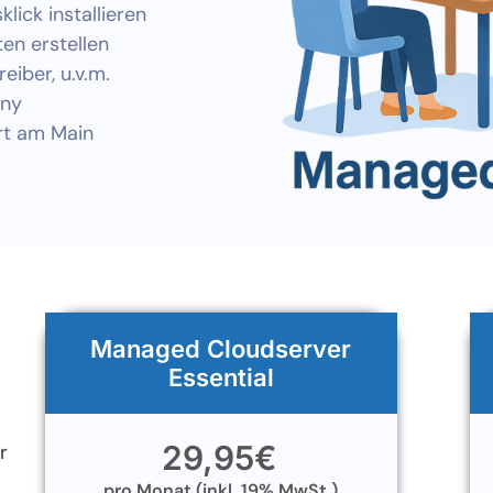
ick installieren
en erstellen
eiber, u.v.m.
any
rt am Main
Managed Cloudserver
Essential
29,95
€
r
pro Monat (inkl. 19% MwSt.)